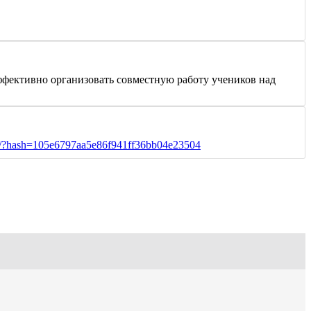
ффективно организовать совместную работу учеников над
ard/?hash=105e6797aa5e86f941ff36bb04e23504