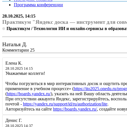
Программа конференции
28.10.2025, 14:15
Практикум "Яндекс доска — инструмент для сов
Практикум / Технология ИИ и онлайн-сервисы в образова
Наталья Д.
Комментарии
25
Елена К.
28.10.2025 14:15
Уважаемые коллеги!
Чтобы погрузиться в мир интерактивных досок и ощутить пре
применение в учебном процессе» (
https://ito2025.onedu.ru/pr
(
https://boards.yandex.ru/
), указать на ней Вашу область деят
При отсутствии аккаунта Яндекс, зарегистрируйтесь, воспол
почтой -
https://yandex.ru/support/id/ru/authorization/lite
.
Авторизуйтесь на сайте
https://boards.yandex.ru/
, создайте нов
Денис Г.
28.10.2025 14:37