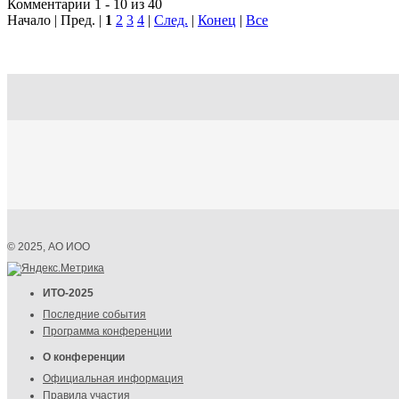
Комментарии 1 - 10 из 40
Начало | Пред. |
1
2
3
4
|
След.
|
Конец
|
Все
© 2025, АО ИОО
ИТО-2025
Последние события
Программа конференции
О конференции
Официальная информация
Правила участия